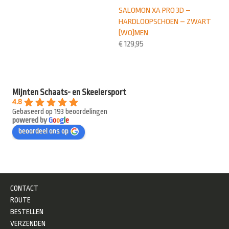
SALOMON XA PRO 3D –
HARDLOOPSCHOEN – ZWART
(WO)MEN
€
129,95
Mijnten Schaats- en Skeelersport
4.8
Gebaseerd op 193 beoordelingen
powered by
G
o
o
g
l
e
beoordeel ons op
CONTACT
ROUTE
BESTELLEN
VERZENDEN