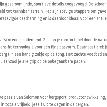
 gestroomlijnde, sportieve details toegevoegd. De schoen bi
ddeld tot technisch terrein. Het zijn stevige stappers om g
verstevigde bescherming en is daardoor ideaal voor een snelle
stotend en ademend. Zo loop je comfortabel door de natuur 
nsifit technologie voor een fijne pasvorm. Daarnaast trek 
bergt in een handig zakje op de tong. Het zachte voetbed 
buitenzool je alle grip op de onbegaanbare paden.
 De passie van Salomon voor bergsport, productontwikkeling,
 totale vrijheid, jezelf uit te dagen in de bergen.