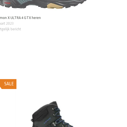
omon X ULTRA 4 GTX heren
aart 2023
tgelijk bericht
SALE