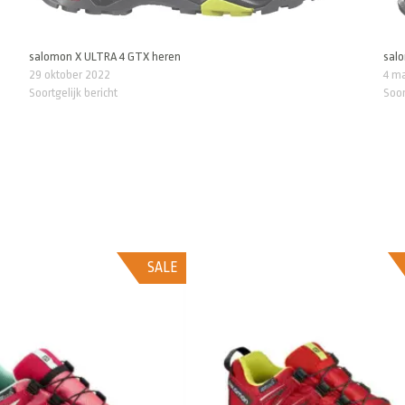
salomon X ULTRA 4 GTX heren
sal
29 oktober 2022
4 m
Soortgelijk bericht
Soor
SALE