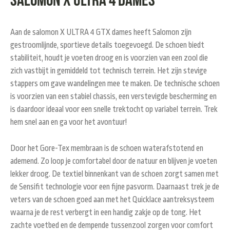
Aan de salomon X ULTRA 4 GTX dames heeft Salomon zijn
gestroomlijnde, sportieve details toegevoegd. De schoen biedt
stabiliteit, houdt je voeten droog en is voorzien van een zool die
zich vastbijt in gemiddeld tot technisch terrein. Het zijn stevige
stappers om gave wandelingen mee te maken. De technische schoen
is voorzien van een stabiel chassis, een verstevigde bescherming en
is daardoor ideaal voor een snelle trektocht op variabel terrein. Trek
hem snel aan en ga voor het avontuur!
Door het Gore-Tex membraan is de schoen waterafstotend en
ademend. Zo loop je comfortabel door de natuur en blijven je voeten
lekker droog. De textiel binnenkant van de schoen zorgt samen met
de Sensifit technologie voor een fijne pasvorm. Daarnaast trek je de
veters van de schoen goed aan met het Quicklace aantreksysteem
waarna je de rest verbergt in een handig zakje op de tong. Het
zachte voetbed en de dempende tussenzool zorgen voor comfort