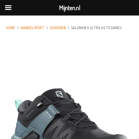
Mijnten.nl
HOME
\
WANDELSPORT
\
SCHOENEN
\
SALOMON X ULTRA 4 GTX DAMES