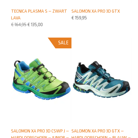
TECNICA PLASMA S – ZWART
SALOMON XA PRO 3D GTX
LAVA
€
159,95
€
164,95
€
135,00
SALE
SALOMON XA PRO 3D CSWP J –
SALOMON XA PRO 3D GTX –
HARDLOOPSCHOEN – JUNIOR –
HARDLOOPSCHOEN – BLAUW –