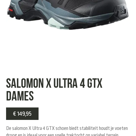
salomon X ULTRA 4 GTX
Dames
€
149,95
De salomon X Ultra 4 GTX schoen biedt stabiliteit houdt je voeten
droog en is ideaal voor een snelle trektocht op variabel terrein.