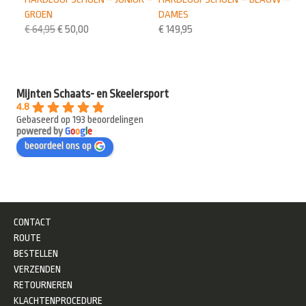
GROEN
DAMES
€
64,95
€
50,00
€
149,95
Mijnten Schaats- en Skeelersport
4.8
Gebaseerd op 193 beoordelingen
powered by
G
o
o
g
l
e
beoordeel ons op
CONTACT
ROUTE
BESTELLEN
VERZENDEN
RETOURNEREN
KLACHTENPROCEDURE