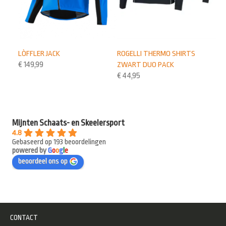
LÒFFLER JACK
ROGELLI THERMO SHIRTS
€
149,99
ZWART DUO PACK
€
44,95
Mijnten Schaats- en Skeelersport
4.8
Gebaseerd op 193 beoordelingen
powered by
G
o
o
g
l
e
beoordeel ons op
CONTACT