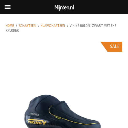
Mijnten.nl
HOME
\
SCHAATSEN
\
KLAPSCHAATSEN
\
VIKING GOLD 5.1 ZWART MET EHS
XPLORER
SALE