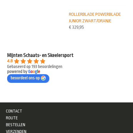
ROLLERBLADE POWERBLADE
JUNIOR ZWART/ORANJE
€
329,95
Mijnten Schaats- en Skeelersport
4.8
Gebaseerd op 193 beoordelingen
powered by
G
o
o
g
l
e
beoordeel ons op
CONTACT
ROUTE
BESTELLEN
VERZENDEN