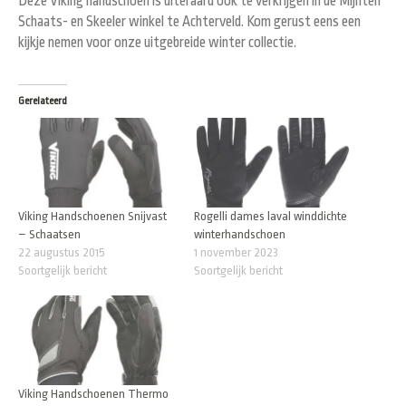
Deze Viking handschoen is uiteraard ook te verkrijgen in de Mijnten
Schaats- en Skeeler winkel te Achterveld. Kom gerust eens een
kijkje nemen voor onze uitgebreide winter collectie.
Gerelateerd
Viking Handschoenen Snijvast
Rogelli dames laval winddichte
– Schaatsen
winterhandschoen
22 augustus 2015
1 november 2023
Soortgelijk bericht
Soortgelijk bericht
Viking Handschoenen Thermo