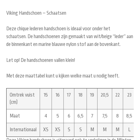
Viking Handschoen – Schaatsen
Deze chique lederen handschoen is ideaal voor onder het
schaatsen. De handschoenen zijn gemaakt van wit/beige “leder” aan
de binnenkant en marine blauwe nylon stof aan de bovenkant.
Let op! De handschoenen vallen klein!
Met deze maattabel kunt u kijken welke maat u nodig heeft.
Omtrek vuist
15
16
17
18
19
20,5
22
23
(cm)
Maat
4
5
6
6,5
7
7,5
8
8,5
Internationaal
XS
XS
S
S
M
M
M
L