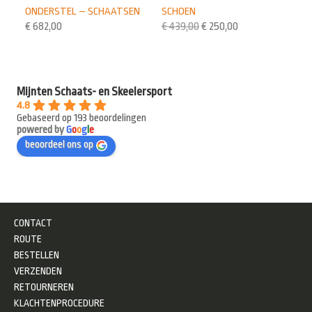
ONDERSTEL – SCHAATSEN
SCHOEN
€
682,00
€
439,00
€
250,00
Mijnten Schaats- en Skeelersport
4.8
Gebaseerd op 193 beoordelingen
powered by
G
o
o
g
l
e
beoordeel ons op
CONTACT
ROUTE
BESTELLEN
VERZENDEN
RETOURNEREN
KLACHTENPROCEDURE