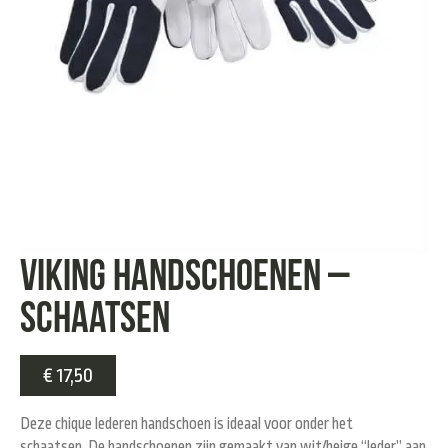
Viking Handschoenen –
Schaatsen
€
17,50
Deze chique lederen handschoen is ideaal voor onder het
schaatsen. De handschoenen zijn gemaakt van wit/beige “leder” aan