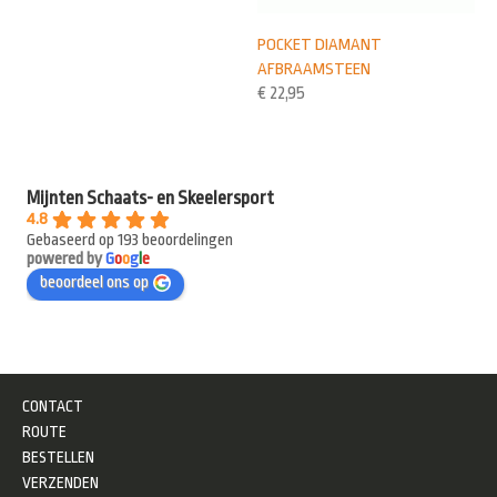
POCKET DIAMANT
AFBRAAMSTEEN
€
22,95
Mijnten Schaats- en Skeelersport
4.8
Gebaseerd op 193 beoordelingen
powered by
G
o
o
g
l
e
beoordeel ons op
CONTACT
ROUTE
BESTELLEN
VERZENDEN