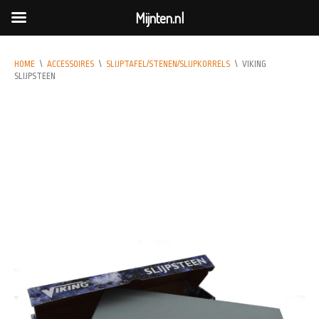
Mijnten.nl
HOME
\
ACCESSOIRES
\
SLIJPTAFEL/STENEN/SLIJPKORRELS
\
VIKING
SLIJPSTEEN