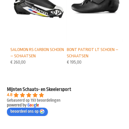
SALOMON RS CARBON SCHOEN
BONT PATRIOT LT SCHOEN –
– SCHAATSEN
SCHAATSEN
€
260,00
€
195,00
Mijnten Schaats- en Skeelersport
4.8
Gebaseerd op 193 beoordelingen
powered by
G
o
o
g
l
e
beoordeel ons op