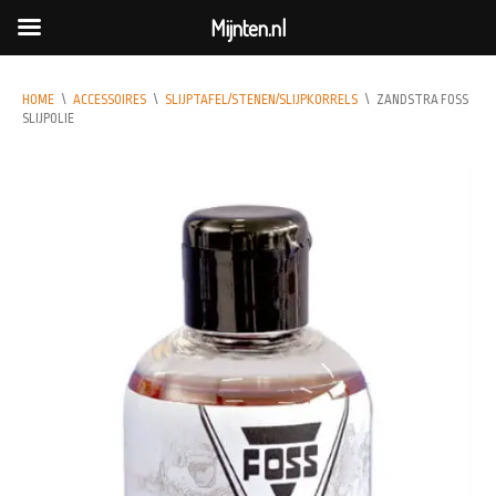
Mijnten.nl
HOME
\
ACCESSOIRES
\
SLIJPTAFEL/STENEN/SLIJPKORRELS
\
ZANDSTRA FOSS
SLIJPOLIE