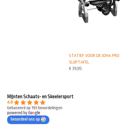
STATIEF VOOR DE JOHA PRO
SLIJPTAFEL
€
39,95
Mijnten Schaats- en Skeelersport
4.8
Gebaseerd op 193 beoordelingen
powered by
G
o
o
g
l
e
beoordeel ons op