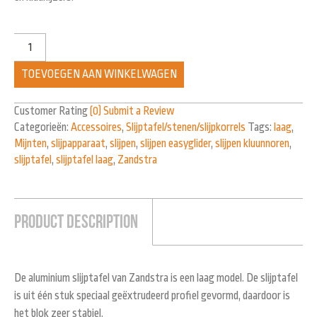
TOEVOEGEN AAN WINKELWAGEN
Customer Rating
(0)
Submit a Review
Categorieën:
Accessoires
,
Slijptafel/stenen/slijpkorrels
Tags:
laag
,
Mijnten
,
slijpapparaat
,
slijpen
,
slijpen easyglider
,
slijpen kluunnoren
,
slijptafel
,
slijptafel laag
,
Zandstra
Product Description
De aluminium slijptafel van Zandstra is een laag model. De slijptafel
is uit één stuk speciaal geëxtrudeerd profiel gevormd, daardoor is
het blok zeer stabiel.