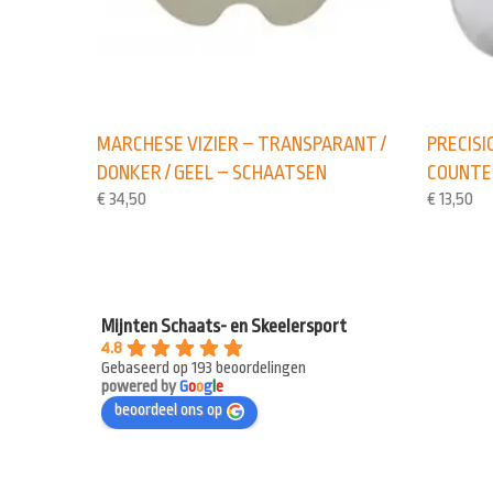
MARCHESE VIZIER – TRANSPARANT /
PRECISI
DONKER / GEEL – SCHAATSEN
COUNTE
€
34,50
€
13,50
Mijnten Schaats- en Skeelersport
4.8
Gebaseerd op 193 beoordelingen
powered by
G
o
o
g
l
e
beoordeel ons op