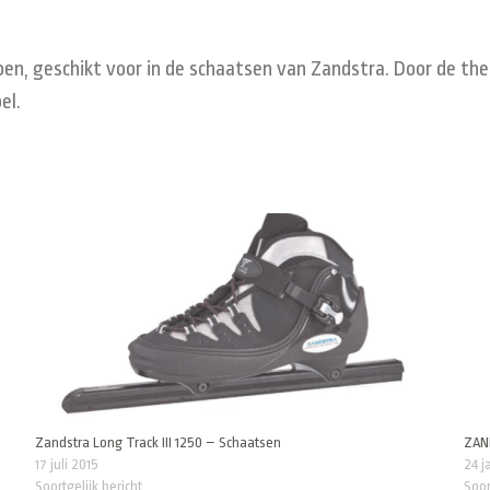
en, geschikt voor in de schaatsen van Zandstra. Door de ther
el.
Zandstra Long Track III 1250 – Schaatsen
ZAN
17 juli 2015
24 j
Soortgelijk bericht
Soor