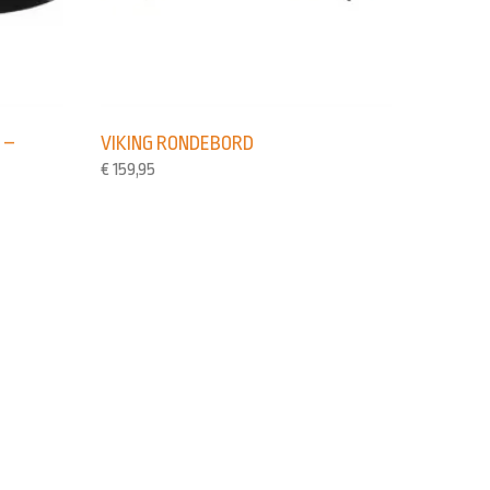
 –
VIKING RONDEBORD
€
159,95