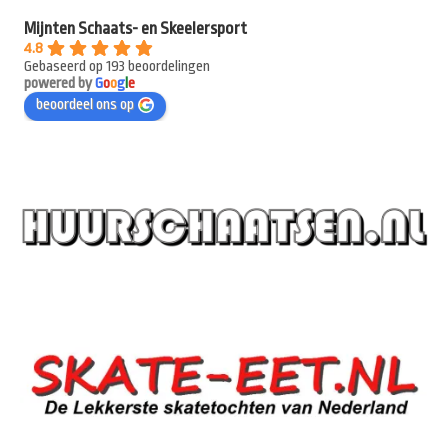
Mijnten Schaats- en Skeelersport
4.8
Gebaseerd op 193 beoordelingen
powered by
G
o
o
g
l
e
beoordeel ons op