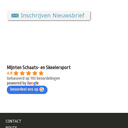
Mijnten Schaats- en Skeelersport
4.8
Gebaseerd op 193 beoordelingen
powered by
G
o
o
g
l
e
beoordeel ons op
CONTACT
ROUTE