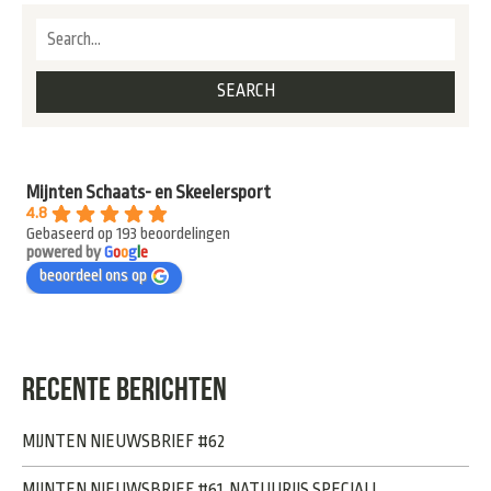
Mijnten Schaats- en Skeelersport
4.8
Gebaseerd op 193 beoordelingen
powered by
G
o
o
g
l
e
beoordeel ons op
RECENTE BERICHTEN
MIJNTEN NIEUWSBRIEF #62
MIJNTEN NIEUWSBRIEF #61, NATUURIJS SPECIAL!