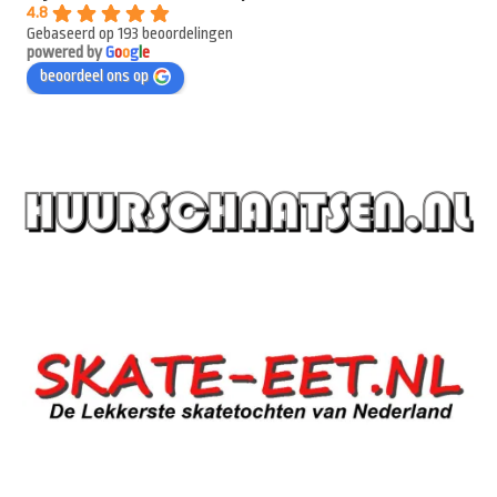
4.8
Gebaseerd op 193 beoordelingen
powered by
G
o
o
g
l
e
beoordeel ons op