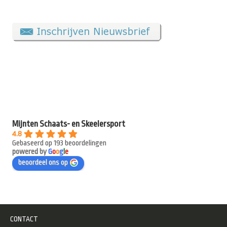
Mijnten Schaats- en Skeelersport
4.8
Gebaseerd op 193 beoordelingen
powered by
G
o
o
g
l
e
beoordeel ons op
CONTACT