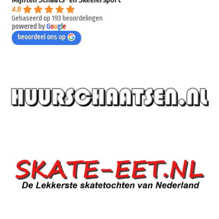
4.8
Gebaseerd op 193 beoordelingen
powered by
G
o
o
g
l
e
beoordeel ons op