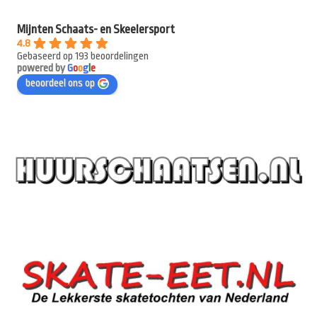
Mijnten Schaats- en Skeelersport
4.8
Gebaseerd op 193 beoordelingen
powered by
G
o
o
g
l
e
beoordeel ons op