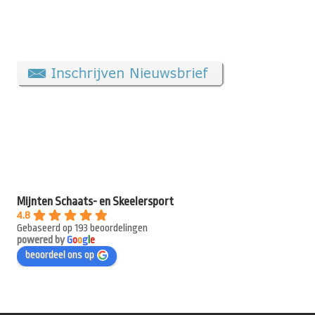
Mijnten Schaats- en Skeelersport
4.8
Gebaseerd op 193 beoordelingen
powered by
G
o
o
g
l
e
beoordeel ons op