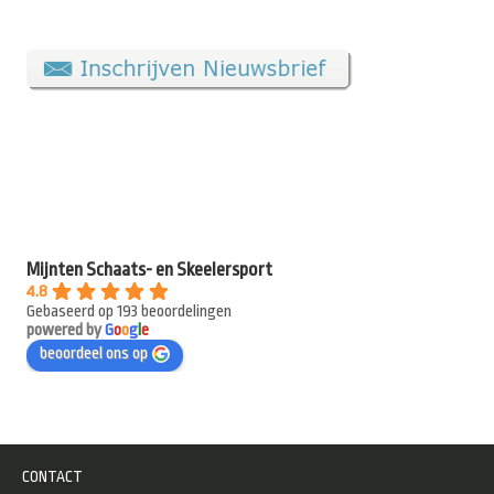
Mijnten Schaats- en Skeelersport
4.8
Gebaseerd op 193 beoordelingen
powered by
G
o
o
g
l
e
beoordeel ons op
CONTACT