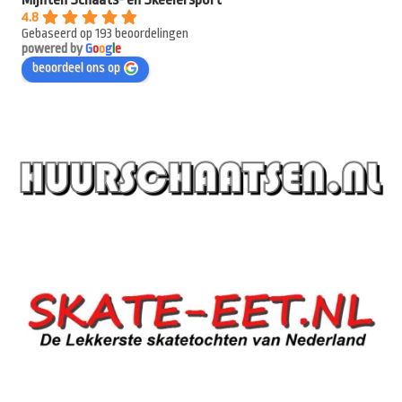
4.8
Gebaseerd op 193 beoordelingen
powered by
G
o
o
g
l
e
beoordeel ons op