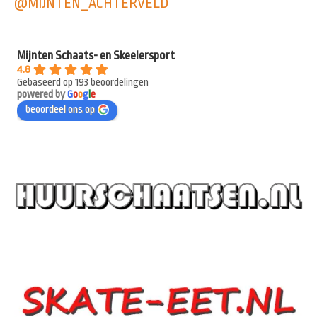
@MIJNTEN_ACHTERVELD
Mijnten Schaats- en Skeelersport
4.8
Gebaseerd op 193 beoordelingen
powered by
G
o
o
g
l
e
beoordeel ons op