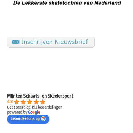
Mijnten Schaats- en Skeelersport
4.8
Gebaseerd op 193 beoordelingen
powered by
G
o
o
g
l
e
beoordeel ons op