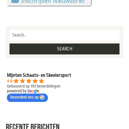
Mijnten Schaats- en Skeelersport
4.8
Gebaseerd op 193 beoordelingen
powered by
G
o
o
g
l
e
beoordeel ons op
RECENTE BERICHTEN