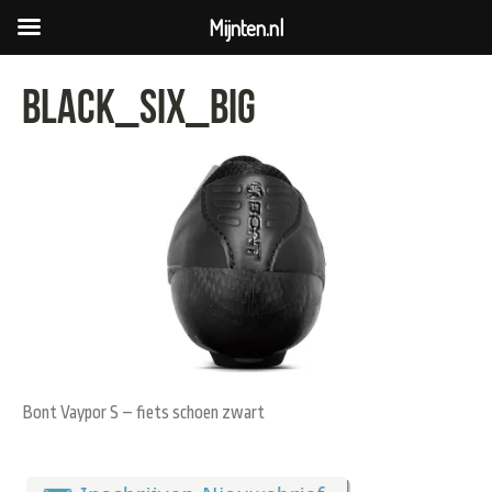
Mijnten.nl
black_six_big
Bont Vaypor S – fiets schoen zwart