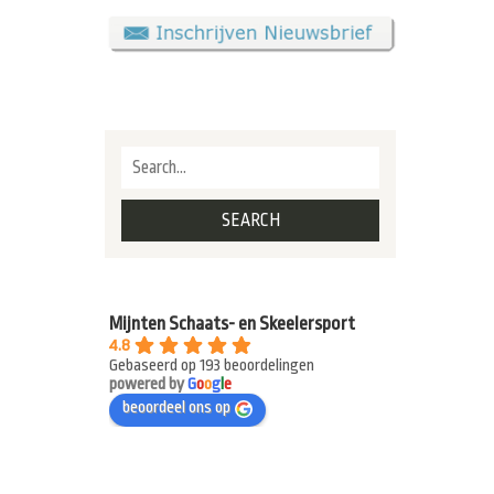
Mijnten Schaats- en Skeelersport
4.8
Gebaseerd op 193 beoordelingen
powered by
G
o
o
g
l
e
beoordeel ons op