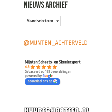
NIEUWS ARCHIEF
@MIJNTEN_ACHTERVELD
Mijnten Schaats- en Skeelersport
4.8
Gebaseerd op 193 beoordelingen
powered by
G
o
o
g
l
e
beoordeel ons op