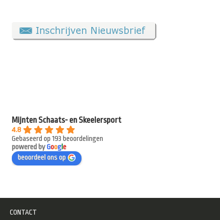
Mijnten Schaats- en Skeelersport
4.8
Gebaseerd op 193 beoordelingen
powered by
G
o
o
g
l
e
beoordeel ons op
CONTACT