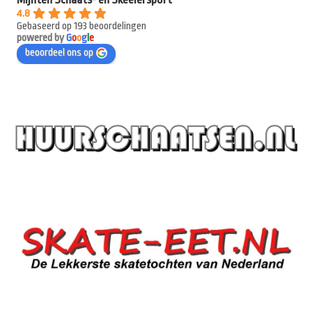
4.8
Gebaseerd op 193 beoordelingen
powered by
G
o
o
g
l
e
beoordeel ons op