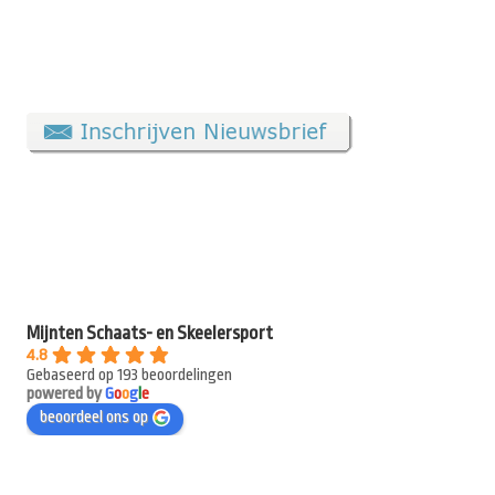
Mijnten Schaats- en Skeelersport
4.8
Gebaseerd op 193 beoordelingen
powered by
G
o
o
g
l
e
beoordeel ons op