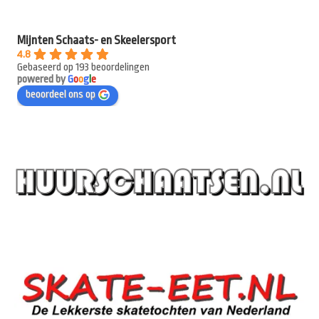
Mijnten Schaats- en Skeelersport
4.8
Gebaseerd op 193 beoordelingen
powered by
G
o
o
g
l
e
beoordeel ons op