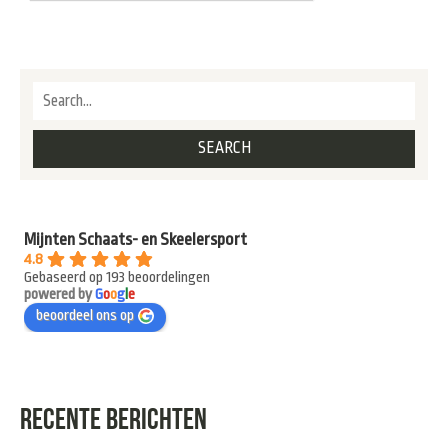
Mijnten Schaats- en Skeelersport
4.8
Gebaseerd op 193 beoordelingen
powered by
G
o
o
g
l
e
beoordeel ons op
RECENTE BERICHTEN