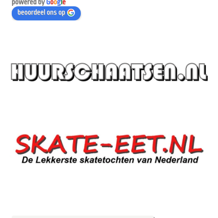
powered by
G
o
o
g
l
e
beoordeel ons op