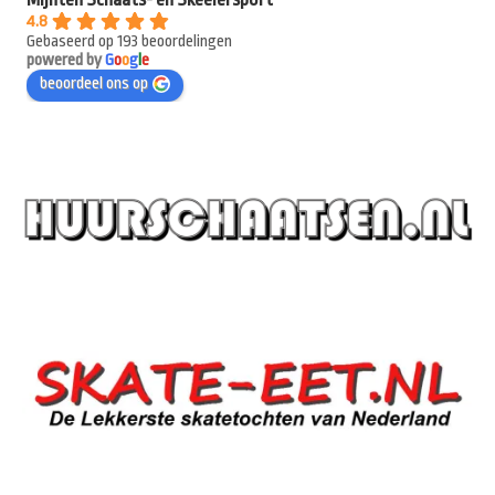
4.8
Gebaseerd op 193 beoordelingen
powered by
G
o
o
g
l
e
beoordeel ons op