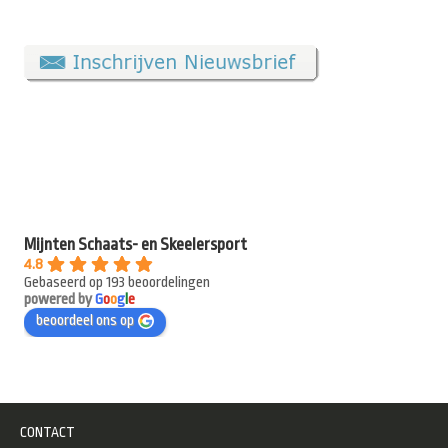
Mijnten Schaats- en Skeelersport
4.8
Gebaseerd op 193 beoordelingen
powered by
G
o
o
g
l
e
beoordeel ons op
CONTACT