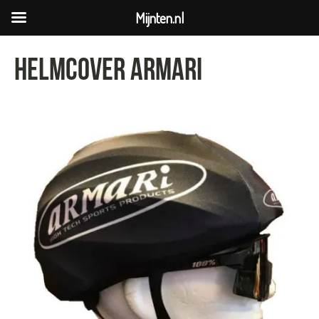
Mijnten.nl
helmcover armari