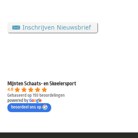
Mijnten Schaats- en Skeelersport
4.8
Gebaseerd op 193 beoordelingen
powered by
G
o
o
g
l
e
beoordeel ons op