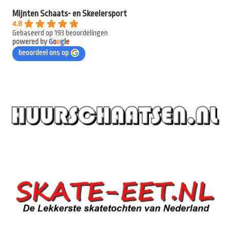
Mijnten Schaats- en Skeelersport
4.8
Gebaseerd op 193 beoordelingen
powered by
G
o
o
g
l
e
beoordeel ons op