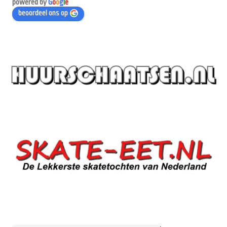
powered by
G
o
o
g
l
e
beoordeel ons op