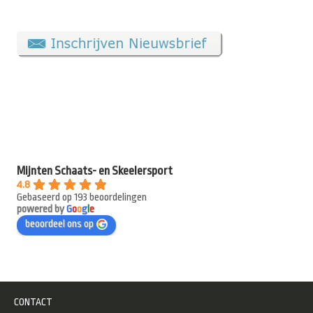
Mijnten Schaats- en Skeelersport
4.8
Gebaseerd op 193 beoordelingen
powered by
G
o
o
g
l
e
beoordeel ons op
CONTACT