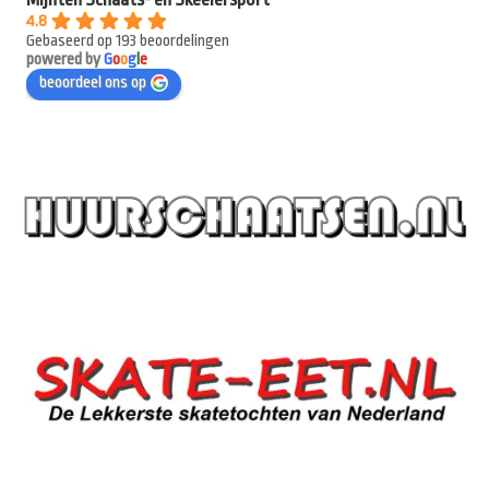
4.8
Gebaseerd op 193 beoordelingen
powered by
G
o
o
g
l
e
beoordeel ons op