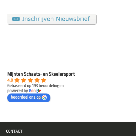
Mijnten Schaats- en Skeelersport
4.8
Gebaseerd op 193 beoordelingen
powered by
G
o
o
g
l
e
beoordeel ons op
CONTACT