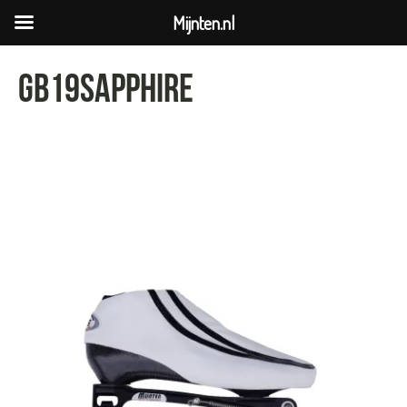
Mijnten.nl
gb19sapphire