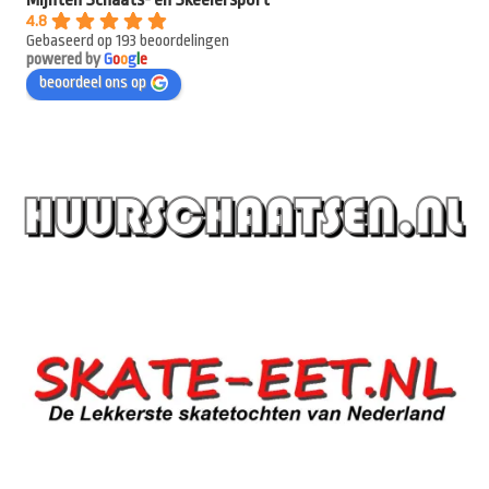
4.8
Gebaseerd op 193 beoordelingen
powered by
G
o
o
g
l
e
beoordeel ons op