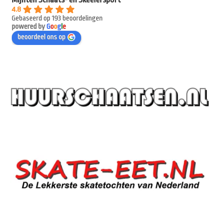
4.8
Gebaseerd op 193 beoordelingen
powered by
G
o
o
g
l
e
beoordeel ons op