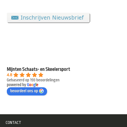
Mijnten Schaats- en Skeelersport
4.8
Gebaseerd op 193 beoordelingen
powered by
G
o
o
g
l
e
beoordeel ons op
CONTACT