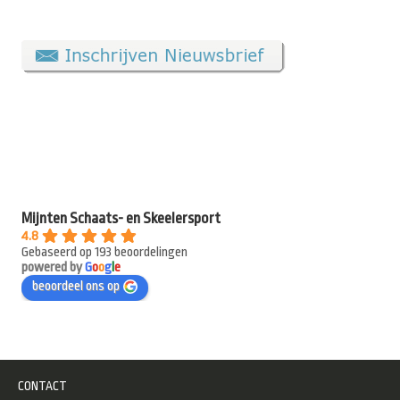
Mijnten Schaats- en Skeelersport
4.8
Gebaseerd op 193 beoordelingen
powered by
G
o
o
g
l
e
beoordeel ons op
CONTACT