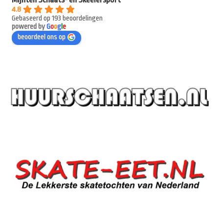
4.8
Gebaseerd op 193 beoordelingen
powered by
G
o
o
g
l
e
beoordeel ons op