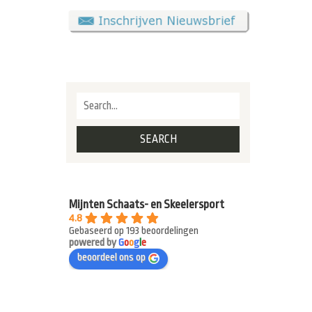
Mijnten Schaats- en Skeelersport
4.8
Gebaseerd op 193 beoordelingen
powered by
G
o
o
g
l
e
beoordeel ons op