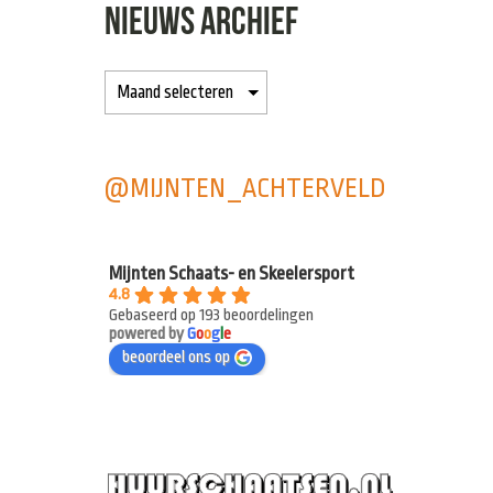
NIEUWS ARCHIEF
@MIJNTEN_ACHTERVELD
Mijnten Schaats- en Skeelersport
4.8
Gebaseerd op 193 beoordelingen
powered by
G
o
o
g
l
e
beoordeel ons op