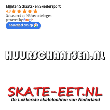
Mijnten Schaats- en Skeelersport
4.8
Gebaseerd op 193 beoordelingen
powered by
G
o
o
g
l
e
beoordeel ons op