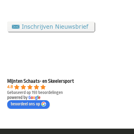
Mijnten Schaats- en Skeelersport
4.8
Gebaseerd op 193 beoordelingen
powered by
G
o
o
g
l
e
beoordeel ons op