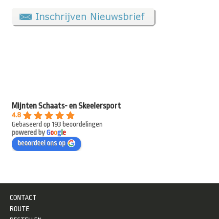
Mijnten Schaats- en Skeelersport
4.8
Gebaseerd op 193 beoordelingen
powered by
G
o
o
g
l
e
beoordeel ons op
CONTACT
ROUTE