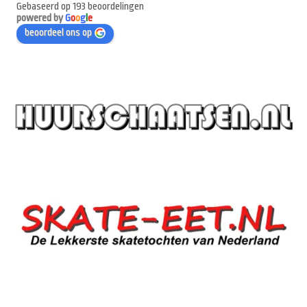
Gebaseerd op 193 beoordelingen
powered by
G
o
o
g
l
e
beoordeel ons op