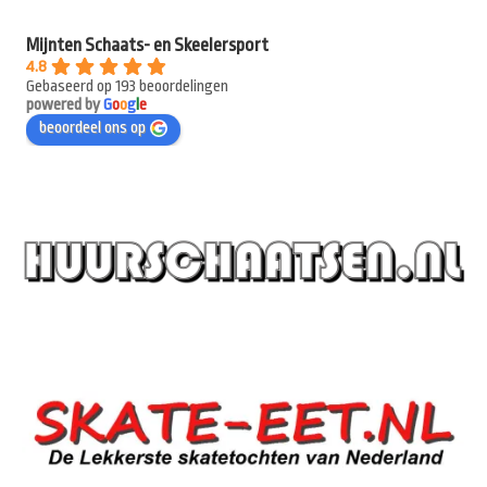
Mijnten Schaats- en Skeelersport
4.8
Gebaseerd op 193 beoordelingen
powered by
G
o
o
g
l
e
beoordeel ons op