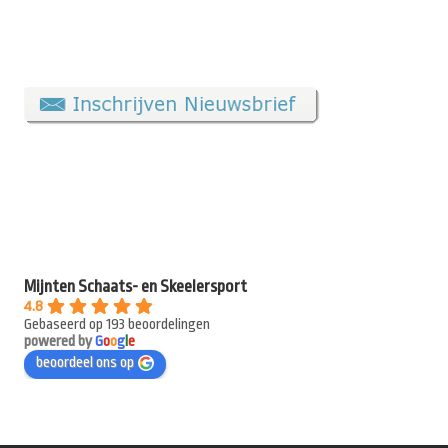
Mijnten Schaats- en Skeelersport
4.8
Gebaseerd op 193 beoordelingen
powered by
G
o
o
g
l
e
beoordeel ons op