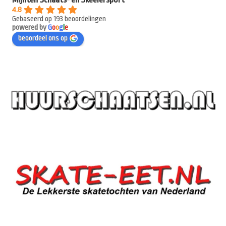
4.8
Gebaseerd op 193 beoordelingen
powered by
G
o
o
g
l
e
beoordeel ons op