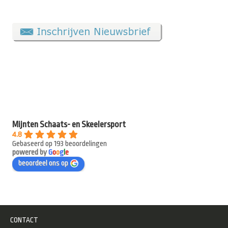
Mijnten Schaats- en Skeelersport
4.8
Gebaseerd op 193 beoordelingen
powered by
G
o
o
g
l
e
beoordeel ons op
CONTACT