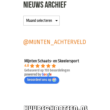
NIEUWS ARCHIEF
@MIJNTEN_ACHTERVELD
Mijnten Schaats- en Skeelersport
4.8
Gebaseerd op 193 beoordelingen
powered by
G
o
o
g
l
e
beoordeel ons op