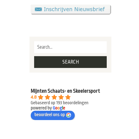
Mijnten Schaats- en Skeelersport
4.8
Gebaseerd op 193 beoordelingen
powered by
G
o
o
g
l
e
beoordeel ons op