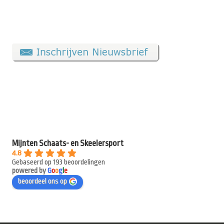
Mijnten Schaats- en Skeelersport
4.8
Gebaseerd op 193 beoordelingen
powered by
G
o
o
g
l
e
beoordeel ons op