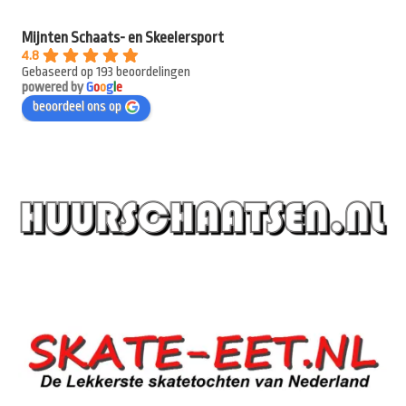
Mijnten Schaats- en Skeelersport
4.8
Gebaseerd op 193 beoordelingen
powered by
G
o
o
g
l
e
beoordeel ons op