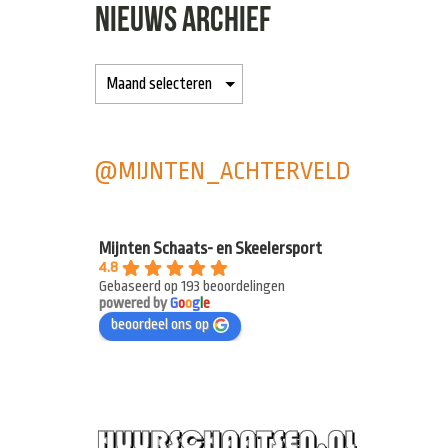
NIEUWS ARCHIEF
@MIJNTEN_ACHTERVELD
Mijnten Schaats- en Skeelersport
4.8
Gebaseerd op 193 beoordelingen
powered by
G
o
o
g
l
e
beoordeel ons op