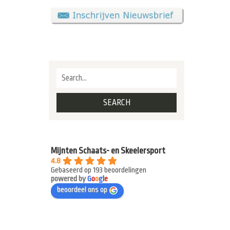
Mijnten Schaats- en Skeelersport
4.8
Gebaseerd op 193 beoordelingen
powered by
G
o
o
g
l
e
beoordeel ons op