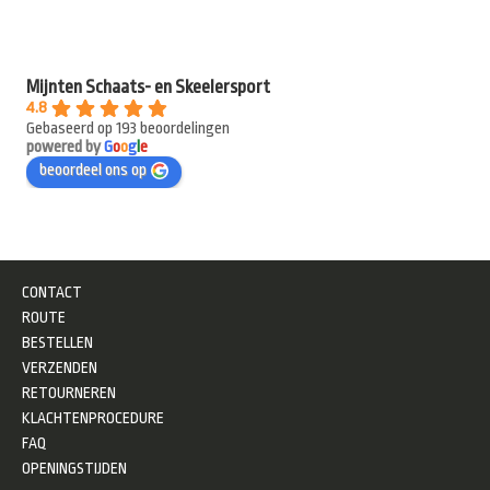
Mijnten Schaats- en Skeelersport
4.8
Gebaseerd op 193 beoordelingen
powered by
G
o
o
g
l
e
beoordeel ons op
CONTACT
ROUTE
BESTELLEN
VERZENDEN
RETOURNEREN
KLACHTENPROCEDURE
FAQ
OPENINGSTIJDEN