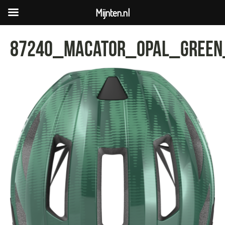
Mijnten.nl
87240_Macator_opal_green