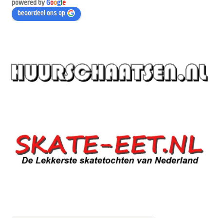
powered by
G
o
o
g
l
e
beoordeel ons op