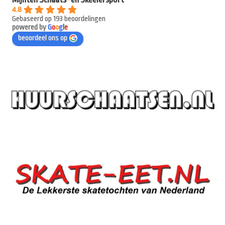
4.8
Gebaseerd op 193 beoordelingen
powered by
G
o
o
g
l
e
beoordeel ons op