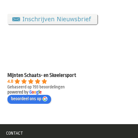
Mijnten Schaats- en Skeelersport
4.8
Gebaseerd op 193 beoordelingen
powered by
G
o
o
g
l
e
beoordeel ons op
CONTACT