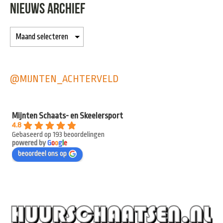
NIEUWS ARCHIEF
@MIJNTEN_ACHTERVELD
Mijnten Schaats- en Skeelersport
4.8
Gebaseerd op 193 beoordelingen
powered by
G
o
o
g
l
e
beoordeel ons op