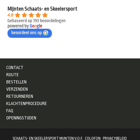
Mijnten Schaats- en Skeelersport
4.8
Gebaseerd op 193 beoordelingen
powered by
G
o
o
g
l
e
beoordeel ons op
CONTACT
ROUTE
BESTELLEN
VERZENDEN
RETOURNEREN
KLACHTENPROCEDURE
FAQ
OPENINGSTIJDEN
SCHAATS- EN SKEELERSPORT MIJNTEN V.O.F.
·
COLOFON
·
PRIVACYBELEID