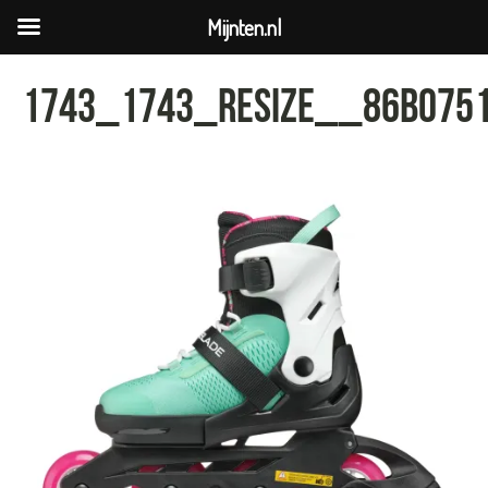
Mijnten.nl
1743_1743_resize__86B075