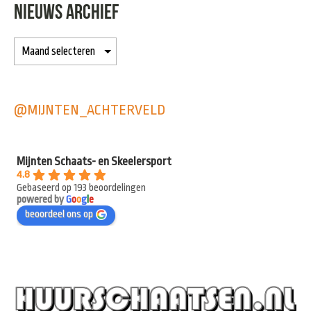
NIEUWS ARCHIEF
@MIJNTEN_ACHTERVELD
Mijnten Schaats- en Skeelersport
4.8
Gebaseerd op 193 beoordelingen
powered by
G
o
o
g
l
e
beoordeel ons op