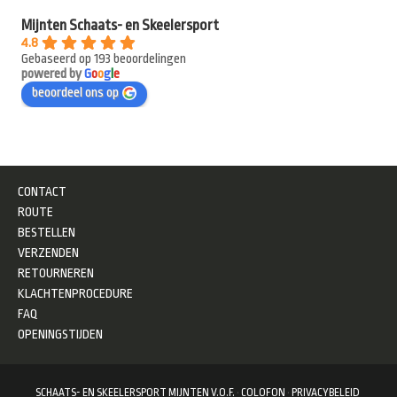
Mijnten Schaats- en Skeelersport
4.8
Gebaseerd op 193 beoordelingen
powered by
G
o
o
g
l
e
beoordeel ons op
CONTACT
ROUTE
BESTELLEN
VERZENDEN
RETOURNEREN
KLACHTENPROCEDURE
FAQ
OPENINGSTIJDEN
SCHAATS- EN SKEELERSPORT MIJNTEN V.O.F.
·
COLOFON
·
PRIVACYBELEID