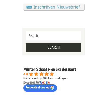
Mijnten Schaats- en Skeelersport
4.8
Gebaseerd op 193 beoordelingen
powered by
G
o
o
g
l
e
beoordeel ons op