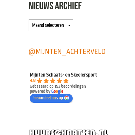
NIEUWS ARCHIEF
@MIJNTEN_ACHTERVELD
Mijnten Schaats- en Skeelersport
4.8
Gebaseerd op 193 beoordelingen
powered by
G
o
o
g
l
e
beoordeel ons op