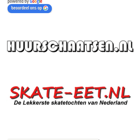
powered by
G
o
o
g
l
e
beoordeel ons op