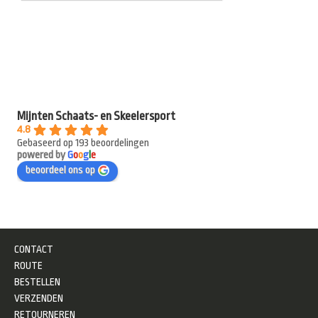
Mijnten Schaats- en Skeelersport
4.8
Gebaseerd op 193 beoordelingen
powered by
G
o
o
g
l
e
beoordeel ons op
CONTACT
ROUTE
BESTELLEN
VERZENDEN
RETOURNEREN