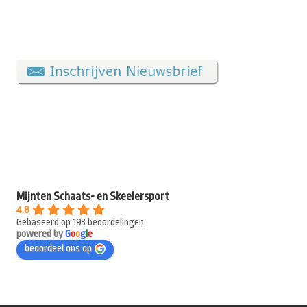
Mijnten Schaats- en Skeelersport
4.8
Gebaseerd op 193 beoordelingen
powered by
G
o
o
g
l
e
beoordeel ons op