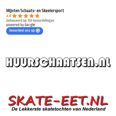
Mijnten Schaats- en Skeelersport
4.8
Gebaseerd op 193 beoordelingen
powered by
G
o
o
g
l
e
beoordeel ons op