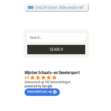
Mijnten Schaats- en Skeelersport
4.8
Gebaseerd op 193 beoordelingen
powered by
G
o
o
g
l
e
beoordeel ons op