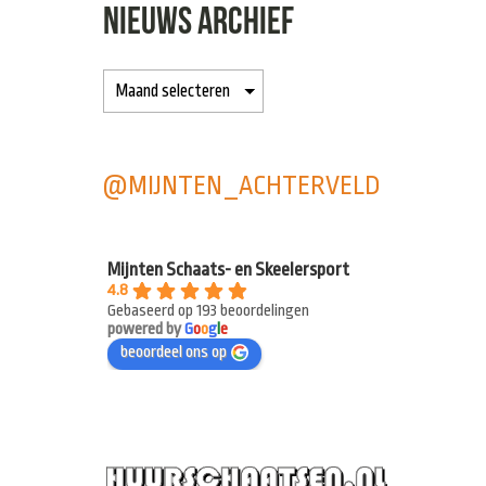
NIEUWS ARCHIEF
@MIJNTEN_ACHTERVELD
Mijnten Schaats- en Skeelersport
4.8
Gebaseerd op 193 beoordelingen
powered by
G
o
o
g
l
e
beoordeel ons op