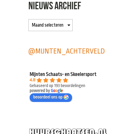
NIEUWS ARCHIEF
@MIJNTEN_ACHTERVELD
Mijnten Schaats- en Skeelersport
4.8
Gebaseerd op 193 beoordelingen
powered by
G
o
o
g
l
e
beoordeel ons op