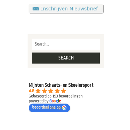
Mijnten Schaats- en Skeelersport
4.8
Gebaseerd op 193 beoordelingen
powered by
G
o
o
g
l
e
beoordeel ons op