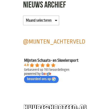
NIEUWS ARCHIEF
@MIJNTEN_ACHTERVELD
Mijnten Schaats- en Skeelersport
4.8
Gebaseerd op 193 beoordelingen
powered by
G
o
o
g
l
e
beoordeel ons op