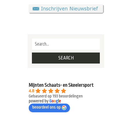
Mijnten Schaats- en Skeelersport
4.8
Gebaseerd op 193 beoordelingen
powered by
G
o
o
g
l
e
beoordeel ons op