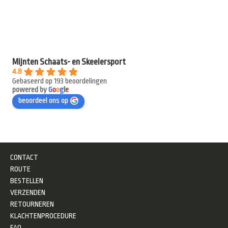
Mijnten Schaats- en Skeelersport
4.8
Gebaseerd op 193 beoordelingen
powered by
G
o
o
g
l
e
beoordeel ons op
CONTACT
ROUTE
BESTELLEN
VERZENDEN
RETOURNEREN
KLACHTENPROCEDURE
FAQ