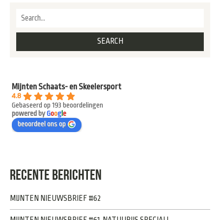
Mijnten Schaats- en Skeelersport
4.8
Gebaseerd op 193 beoordelingen
powered by
G
o
o
g
l
e
beoordeel ons op
RECENTE BERICHTEN
MIJNTEN NIEUWSBRIEF #62
MIJNTEN NIEUWSBRIEF #61, NATUURIJS SPECIAL!