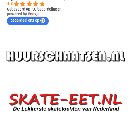
4.8
Gebaseerd op 193 beoordelingen
powered by
G
o
o
g
l
e
beoordeel ons op