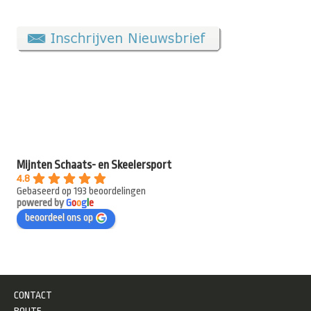
Mijnten Schaats- en Skeelersport
4.8
Gebaseerd op 193 beoordelingen
powered by
G
o
o
g
l
e
beoordeel ons op
CONTACT